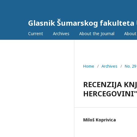
Glasnik Šumarskog fakulteta U
Current
Archives
About the Journal
About
Home
/
Archives
/
No. 29
RECENZIJA KNJ
HERCEGOVINI'
Miloš Koprivica