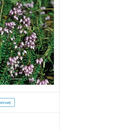
рпски)