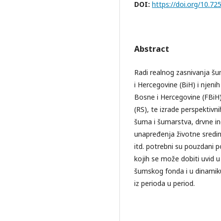
DOI:
https://doi.org/10.7
Abstract
Radi realnog zasnivanja šu
i Hercegovine (BiH) i njenih
Bosne i Hercegovine (FBiH)
(RS), te izrade perspektivn
šuma i šumarstva, drvne ind
unapređenja životne sredin
itd. potrebni su pouzdani 
kojih se može dobiti uvid 
šumskog fonda i u dinamik
iz perioda u period.