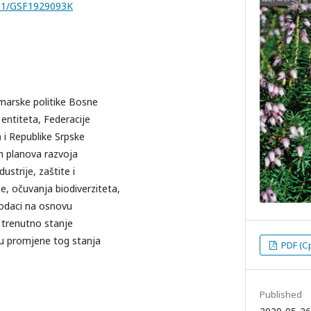
251/GSF1929093K
marske politike Bosne
 entiteta, Federacije
 i Republike Srpske
ih planova razvoja
ustrije, zaštite i
e, očuvanja biodiverziteta,
podaci na osnovu
u trenutno stanje
u promjene tog stanja
PDF (С
Published