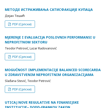
МЕТОДЕ ИСТРАЖИВАЊА САТИСФАКЦИЈЕ КУПАЦА
Дејан Тешић
PDF (Српски)
MJERENJE I EVALUACIJA POSLOVNIH PERFORMANSI U
NEPROFITNOM SEKTORU
Teodor Petrović, Lazar Radovanović
PDF (Српски)
MOGUĆNOST IMPLEMENTACIJE BALANCED SCORECARDA
U ZDRAVSTVENIM NEPROFITNIM ORGANIZACIJAMA
Slađana Stević, Teodor Petrović
PDF (Српски)
UTICAJ NOVE REGULATIVE NA FINANSIJSKE
INSTITUCIJE– DODD-FRANKOV ZAKON