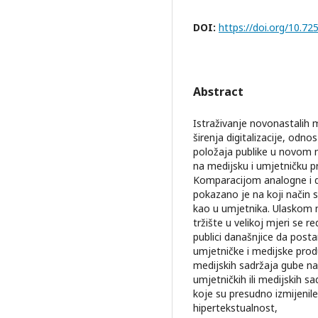
DOI:
https://doi.org/10.7
Abstract
Istraživanje novonastalih
širenja digitalizacije, odno
položaja publike u novom m
na medijsku i umjetničku p
Komparacijom analogne i dig
pokazano je na koji način 
kao u umjetnika. Ulaskom n
tržište u velikoj mjeri se 
publici današnjice da post
umjetničke i medijske prod
medijskih sadržaja gube na 
umjetničkih ili medijskih s
koje su presudno izmijenile
hipertekstualnost,