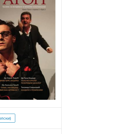
рпски)