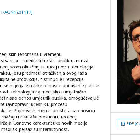
251/AGN1201117J
 medijskih fenomena u vremenu
s stvaralac – medijski tekst – publika, analiza
edijskom okruženju i uticaj novih tehnologija
raksu, jesu predmeti istraživanja ovog rada.
italne produkcije, distribucije i recepcije
su se mijenjale navike odnosno ponašanje publike
ovih tehnologija na medijsko i umjetničko
redefinisao odnos umjetnik-publika, omogućavajući
ane ravnopravni učesnik u procesu
ukcije. Pojmovi vremena i prostora kao nosioci
značaju i nisu više presudni u recepciji
adržaja. Osnovne karakteristike novih medija
PDF (С
 medijski pejzaž su interaktivnost,