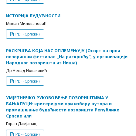
ИСТОРИЈА БУДУЋНОСТИ
Милан Миловановић
PDF (Српски)
РАСКРШЋА КОЈА НАС ОПЛЕМЕЊУЈУ (Осврт на први
позоришни фестивал „На раскршћу“, у организацији
Народног позоришта из Ниша)
Др Ненад Новаковић
PDF (Српски)
УМЈЕТНИЧКО РУКОВОЂЕЊЕ ПОЗОРИШТИМА У
БАЊАЛУЦИ: критеријуми при избору аутора и
промишљање будућности позоришта Републике
Српске или
Горан Дамјанац
PDF (Српски)