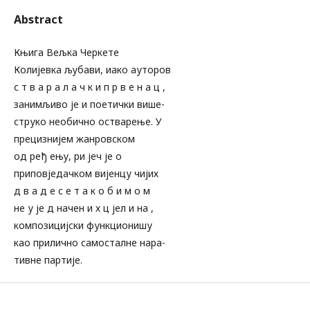
Abstract
Књига Вељка Черкете
Колијевка љубави, иако ауторов
с т в а р а л а ч к и п р в е н а ц ,
занимљиво је и поетички више-
струко необично остварење. У
прецизнијем жанровском
од ређ ењу, ри јеч је о
приповједачком вијенцу чијих
д в а д е с е т а к о б и м о м
не у је д начен и х ц јел и на ,
композицијски функционишу
као прилично самосталне нара-
тивне партије.