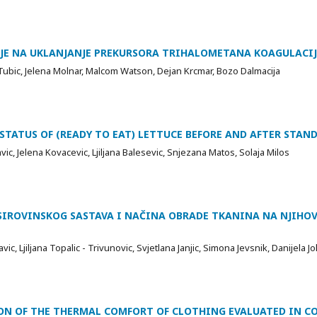
JE NA UKLANJANJE PREKURSORA TRIHALOMETANA KOAGULACI
ubic, Jelena Molnar, Malcom Watson, Dejan Krcmar, Bozo Dalmacija
STATUS OF (READY TO EAT) LETTUCE BEFORE AND AFTER STA
avic, Jelena Kovacevic, Ljiljana Balesevic, Snjezana Matos, Solaja Milos
 SIROVINSKOG SASTAVA I NAČINA OBRADE TKANINA NA NJIHO
ic, Ljiljana Topalic - Trivunovic, Svjetlana Janjic, Simona Jevsnik, Danijela J
ION OF THE THERMAL COMFORT OF CLOTHING EVALUATED IN 