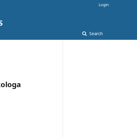
Login
S
Search
kologa