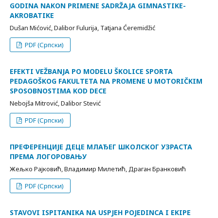
GODINA NAKON PRIMENE SADRŽAJA GIMNASTIKE-
AKROBATIKE
Dušan Mićović, Dalibor Fulurija, Tatjana Ćeremidžić
PDF (Српски)
EFEKTI VEŽBANJA PO MODELU ŠKOLICE SPORTA
PEDAGOŠKOG FAKULTETA NA PROMENE U MOTORIČKIM
SPOSOBNOSTIMA KOD DECE
Nebojša Mitrović, Dalibor Stević
PDF (Српски)
ПРЕФЕРЕНЦИЈЕ ДЕЦЕ МЛАЂЕГ ШКОЛСКОГ УЗРАСТА
ПРЕМА ЛОГОРОВАЊУ
Жељко Рајковић, Владимир Милетић, Драган Бранковић
PDF (Српски)
STAVOVI ISPITANIKA NA USPJEH POJEDINCA I EKIPE