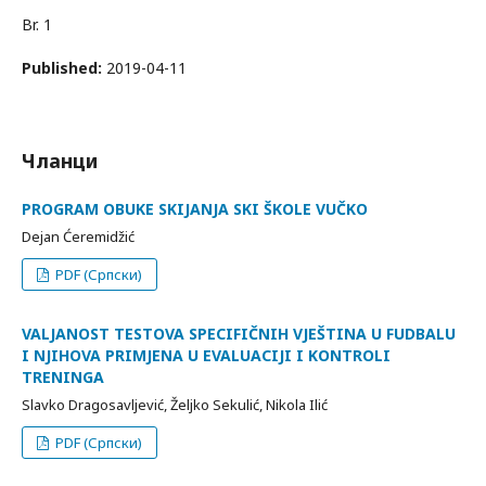
Br. 1
Published:
2019-04-11
Чланци
PROGRAM OBUKE SKIJANJA SKI ŠKOLE VUČKO
Dejan Ćeremidžić
PDF (Српски)
VALJANOST TESTOVA SPECIFIČNIH VJEŠTINA U FUDBALU
I NJIHOVA PRIMJENA U EVALUACIJI I KONTROLI
TRENINGA
Slavko Dragosavljević, Željko Sekulić, Nikola Ilić
PDF (Српски)