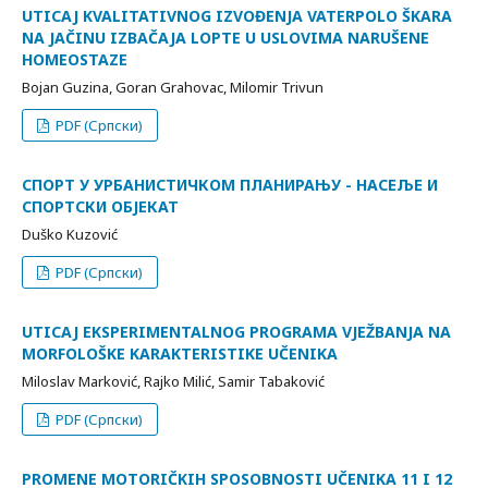
UTICAJ KVALITATIVNOG IZVOĐENJA VATERPOLO ŠKARA
NA JAČINU IZBAČAJA LOPTE U USLOVIMA NARUŠENE
HOMEOSTAZE
Bojan Guzina, Goran Grahovac, Milomir Trivun
PDF (Српски)
СПОРТ У УРБАНИСТИЧКОМ ПЛАНИРАЊУ - НАСЕЉЕ И
СПОРТСКИ ОБЈЕКАТ
Duško Kuzović
PDF (Српски)
UTICAJ EKSPERIMENTALNOG PROGRAMA VJEŽBANJA NA
MORFOLOŠKE KARAKTERISTIKE UČENIKA
Miloslav Marković, Rajko Milić, Samir Tabaković
PDF (Српски)
PROMENE MOTORIČKIH SPOSOBNOSTI UČENIKA 11 I 12