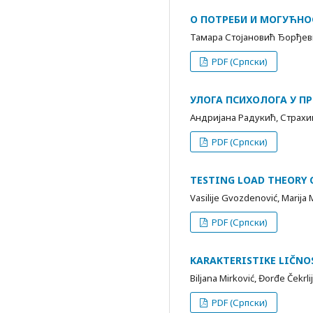
О ПОТРЕБИ И МОГУЋН
Тамара Стојановић Ђорђе
PDF (Српски)
УЛОГА ПСИХОЛОГА У П
Андријана Радукић, Страх
PDF (Српски)
TESTING LOAD THEORY 
Vasilije Gvozdenović, Marija M
PDF (Српски)
KARAKTERISTIKE LIČNO
Biljana Mirković, Đorđe Čekrli
PDF (Српски)