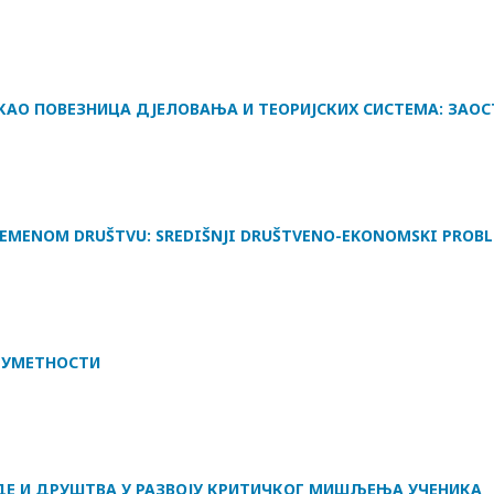
О ПОВЕЗНИЦА ДЈЕЛОВАЊА И ТЕОРИЈСКИХ СИСТЕМА: ЗАОС
REMENOM DRUŠTVU: SREDIŠNJI DRUŠTVENO-EKONOMSKI PROB
 УМЕТНОСТИ
ДЕ И ДРУШТВА У РАЗВОЈУ КРИТИЧКОГ МИШЉЕЊА УЧЕНИКА