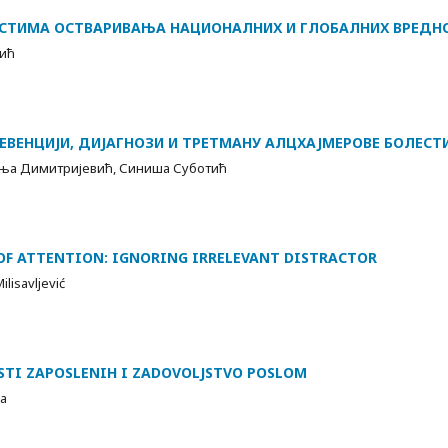
ОСТИМА ОСТВАРИВАЊА НАЦИОНАЛНИХ И ГЛОБАЛНИХ ВРЕДН
вић
РЕВЕНЦИЈИ, ДИЈАГНОЗИ И ТРЕТМАНУ АЛЦХАЈМЕРОВЕ БОЛЕСТ
иња Димитријевић, Синиша Суботић
OF ATTENTION: IGNORING IRRELEVANT DISTRACTOR
ilisavljević
STI ZAPOSLENIH I ZADOVOLJSTVO POSLOM
ja