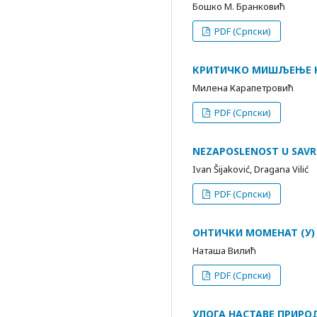
Бошко М. Бранковић
PDF (Српски)
КРИТИЧКО МИШЉЕЊЕ КА
Милена Карапетровић
PDF (Српски)
NEZAPOSLENOST U SAV
Ivan Šijaković, Dragana Vilić
PDF (Српски)
ОНТИЧКИ МОМЕНАТ (У)
Наташа Вилић
PDF (Српски)
УЛОГА НАСТАВЕ ПРИРО