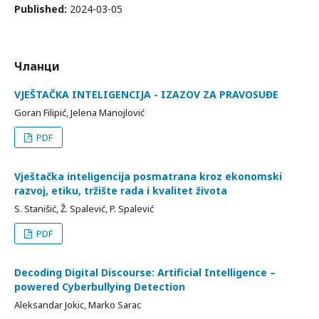
Published:
2024-03-05
Чланци
VJEŠTAČKA INTELIGENCIJA - IZAZOV ZA PRAVOSUĐE
Goran Filipić, Jelena Manojlović
PDF
Vještačka inteligencija posmatrana kroz ekonomski
razvoj, etiku, tržište rada i kvalitet života
S. Stanišić, Ž. Spalević, P. Spalević
PDF
Decoding Digital Discourse: Artificial Intelligence –
powered Cyberbullying Detection
Aleksandar Jokic, Marko Sarac