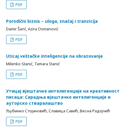
PDF
Porodični biznis – uloga, značaj i tranzicija
Damir Šarić, Azira Osmanović
PDF
Uticaj veštačke inteligencije na obrazovanje
Milenko Stanić, Tamara Stanić
PDF
Утицај вјештачке интелигенције на креативност
писаца: Сарадња вјештачке интелигенције и
ауторско стваралаштво
Љубинко Стојановић, Славица Савић, Весна Радојчић
PDF