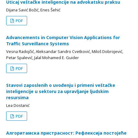
Uticaj veštačke inteligencije na advokatsku praksu
Dijana Savić Božić, Enes Šehić
PDF
Advancements in Computer Vision Applications for
Traffic Surveillance Systems
Vesna Radojčić, Aleksandar Sandro Cvetković, Miloš Dobrojević,
Petar Spalević, Jalal Mohamed E. Guider
PDF
Stavovi zaposlenih o uvođenju i primeni veštačke
inteligencije u sektoru za upravljanje ljudskim
resursima
Lea Dostanić
PDF
Алгоритамска пристрасност: Рефлексија постојеће