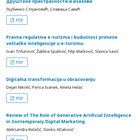
друштене пристрасности и изазови
Љубинко Стојановић, Славица Савић
PDF
Pravna regulativa e-turizma i budućnost primene
veštačke inteligencije u e-turizmu
Ivan Trifunović, Žaklina Spalević, Filip Marković, Slavica Savić
PDF
Digitalna transformacija u obrazovanju
Dejan Nikolić, Perica Ivanek, Amela Helać
PDF
Review of The Role of Generative Artificial Intelligence
in Contemporary Digital Marketing
Aleksandra Belačić, Slavko Alčaković