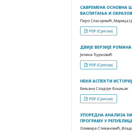
САВРЕМЕНА ОСНОВНА Ш
ВАСПИТАЊА И ОБРАЗО
Перо Спасојевић, Марица Ц
PDF (Српски)
ДВИЈЕ ВЕРЗИЈЕ РОМАНА
Јелина Ђурковић
PDF (Српски)
НЕКИ АСПЕКТИ ИСТОРИ
Биљана Сладоје-Бошњак
PDF (Српски)
УПОРЕДНА АНАЛИЗА Н
ПРОГРАМУ У РЕПУБЛИЦ
Оливера Стевановић, Вла