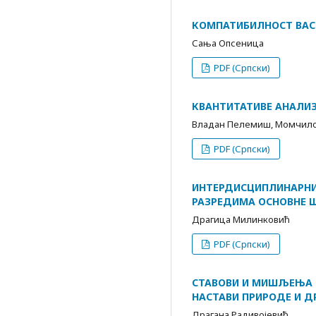
КOМПАТИБИЛНОСТ ВАС
Сања Опсеница
PDF (Српски)
КВАНТИТАТИВЕ АНАЛИЗ
Владан Пелемиш, Момчило
PDF (Српски)
ИНТЕРДИСЦИПЛИНАРНИ
РАЗРЕДИМА ОСНОВНЕ 
Драгица Милинковић
PDF (Српски)
СТАВОВИ И МИШЉЕЊА П
НАСТАВИ ПРИРОДЕ И 
Драгана Радивојевић