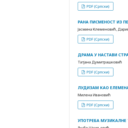
PDF (Српски)
РАНА ПИСМЕНОСТ ИЗ П
Јасмина Клеменовић, Дари
PDF (Српски)
ДРАМА У НАСТАВИ СТРА
Татјана Думитрашковић
PDF (Српски)
ЛУДИЗАМ КАО ЕЛЕМЕН
Милена Ивановић
PDF (Српски)
УПОТРЕБА МУЗИКАЛНЕ 
Љубо Шкиљевић