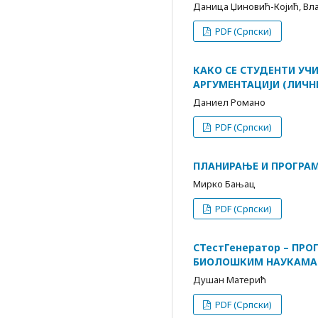
Даница Џиновић-Којић, Вл
PDF (Српски)
КАКО СЕ СТУДЕНТИ У
АРГУМЕНТАЦИЈИ (ЛИЧНЕ
Даниел Романo
PDF (Српски)
ПЛАНИРАЊЕ И ПРОГРА
Мирко Бањац
PDF (Српски)
СТестГенератор – ПРО
БИОЛОШКИМ НАУКАМА
Душан Матерић
PDF (Српски)