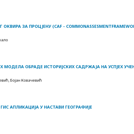
Г ОКВИРА ЗА ПРОЦЈЕНУ (CAF - CОММОNASSESMENTFRAMEWOR
кало
ИХ МОДЕЛА ОБРАДЕ ИСТОРИЈСКИХ САДРЖАЈА НА УСПЈЕХ УЧЕ
евић, Бојан Ковачевић
ГИС АПЛИКАЦИЈА У НАСТАВИ ГЕОГРАФИЈЕ