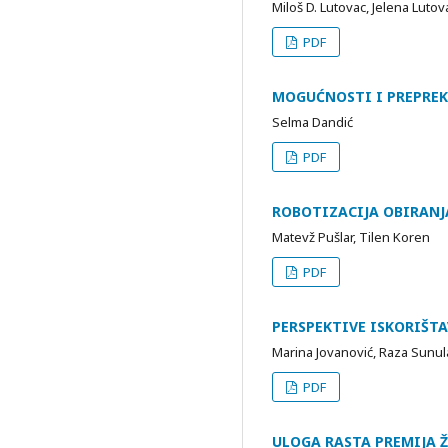
Miloš D. Lutovac, Jelena Luto
PDF
​MOGUĆNOSTI I PREPREK
Selma Dandić
PDF
ROBOTIZACIJA OBIRANJ
Matevž Pušlar, Tilen Koren
PDF
PERSPEKTIVE ISKORIŠT
Marina Jovanović, Raza Sunul
PDF
ULOGA RASTA PREMIJA 