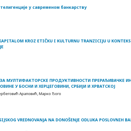
нтелигенције у савременом банкарству
 KAPITALOM KROZ ETIČKU I KULTURNU TRANZICIJU U KONTEK
JE
ЗА МУЛТИФАКТОРСКЕ ПРОДУКТИВНОСТИ ПРЕРАЂИВАЧКЕ ИН
ОВИНЕ У БОСНИ И ХЕРЦЕГОВИНИ, СРБИЈИ И ХРВАТСКОЈ
ербеговић Араповић, Марко Ђого
SIJSKOG VREDNOVANJA NA DONOŠENJE ODLUKA POSLOVNIH BA