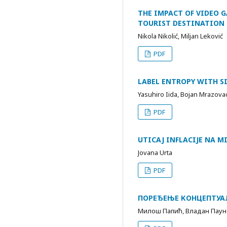
THE IMPACT OF VIDEO 
TOURIST DESTINATION
Nikola Nikolić, Miljan Leković
PDF
LABEL ENTROPY WITH S
Yasuhiro Iida, Bojan Mrazova
PDF
UTICAJ INFLACIJE NA 
Jovana Urta
PDF
ПОРЕЂЕЊЕ КОНЦЕПТУАЛ
Милош Папић, Владан Паун