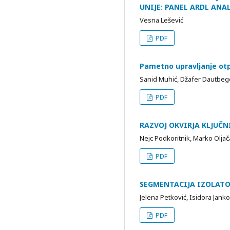
UNIJE: PANEL ARDL ANA
Vesna Lešević
PDF
Pametno upravljanje ot
Sanid Muhić, Džafer Dautbeg
PDF
RAZVOJ OKVIRJA KLJUČ
Nejc Podkoritnik, Marko Oljač
PDF
SEGMENTACIJA IZOLAT
Jelena Petković, Isidora Jank
PDF