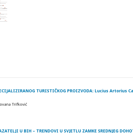
CIJALIZIRANOG TURISTIČKOG PROIZVODA: Lucius Artorius Cas
Jovana Trifković
ATELJI U BIH – TRENDOVI U SVJETLU ZAMKE SREDNJEG DOH