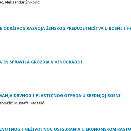
vac, Aleksandar Živković
E ODRŽIVOG RAZVOJA ŽENSKOG PREDUZETNIŠTVA U BOSNI I H
A IN SPRAVILA GROZDJA V VINOGRADIH
AVANJA DRVNOG I PLASTIČNOG OTPADA U SREDNJOJ BOSNI
ahpašić, Mustafa Hadžalić
ŽIVOTNOG I NEŽIVOTNOG OSIGURANJA U EKONOMSKOM RASTU