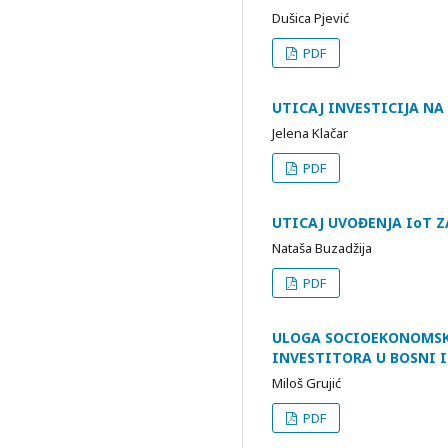
Dušica Pjević
PDF
UTICAJ INVESTICIJA N
Jelena Klačar
PDF
UTICAJ UVOĐENJA IoT Z
Nataša Buzadžija
PDF
ULOGA SOCIOEKONOMSK
INVESTITORA U BOSNI 
Miloš Grujić
PDF