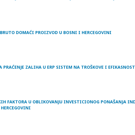
A BRUTO DOMAĆI PROIZVOD U BOSNI I HERCEGOVINI
A PRAĆENJE ZALIHA U ERP SISTEM NA TROŠKOVE I EFIKASNOS
IH FAKTORA U OBLIKOVANJU INVESTICIONOG PONAŠANJA IN
I HERCEGOVINI