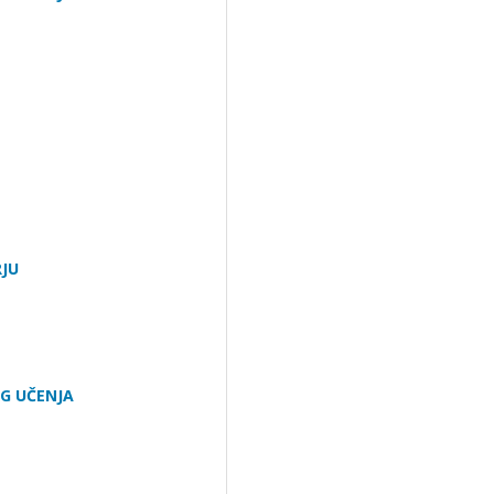
RJU
G UČENJA