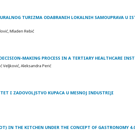
RURALNOG TURIZMA ODABRANIH LOKALNIH SAMOUPRAVA U IS
ilović, Mladen Rebić
DECISION-MAKING PROCESS IN A TERTIARY HEALTHCARE INS
ić Veljković, Aleksandra Perić
TET I ZADOVOLJSTVO KUPACA U MESNOJ INDUSTRIJI
OT) IN THE KITCHEN UNDER THE CONCEPT OF GASTRONOMY 4.