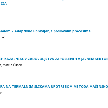
LIZA
padom – Adaptivno upravljanje poslovnim procesima
ović
NIH KAZALNIKOV ZADOVOLJSTVA ZAPOSLENIH V JAVNEM SEKTO
a, Mateja Čuček
ORA NA TERMALNIM SLIKAMA UPOTREBOM METODA MAŠINSKO
ov