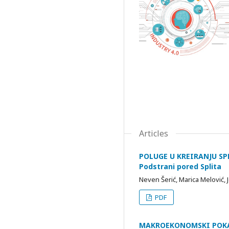
Articles
POLUGE U KREIRANJU SPE
Podstrani pored Splita
Neven Šerić, Marica Melović, 
PDF
MAKROEKONOMSKI POKAZ